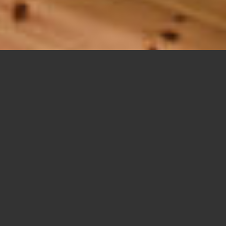
¿QUÉ ES MERCERIA
34?
Merceria34 es un restaurante en Tarragona,
ubicado en pleno casco antiguo,
que ofrece una
propuesta de tapas con
una pequeña vuelta de
tuerca.