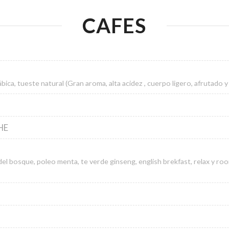
CAFES
ca, tueste natural (Gran aroma, alta acidez , cuerpo ligero, afrutado y 
HE
del bosque, poleo menta, te verde ginseng, english brekfast, relax y ro