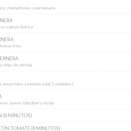
era, champiñones y parmesano
RNERA
os y jamón ibérico
RNERA
 huevo frito
TERNERA
 chips de chirivía.
 encurtidos y patatas paja( 2 unidades )
A
acón, queso Idiazábal y rúcula.
 (8 MINUTOS)
CON TOMATE (8 MINUTOS)