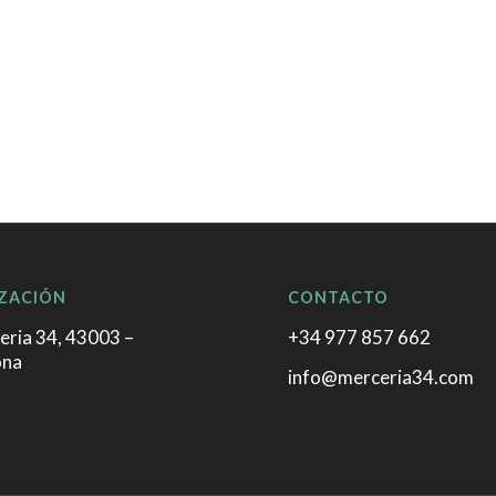
ZACIÓN
CONTACTO
eria 34, 43003 –
+34 977 857 662
ona
info@merceria34.com