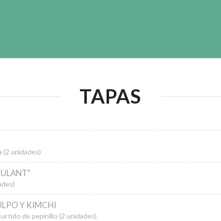
TAPAS
 (2 unidades)
OULANT"
ades)
LPO Y KIMCHI
rtido de pepinillo (2 unidades)