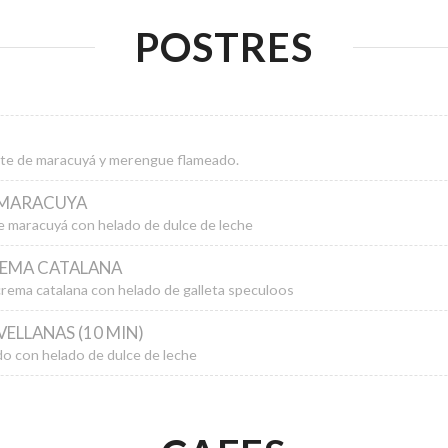
POSTRES
te de maracuyá y merengue flameado.
 MARACUYA
 de maracuyá con helado de dulce de leche
REMA CATALANA
rema catalana con helado de galleta speculoos
ELLANAS (10 MIN)
do con helado de dulce de leche