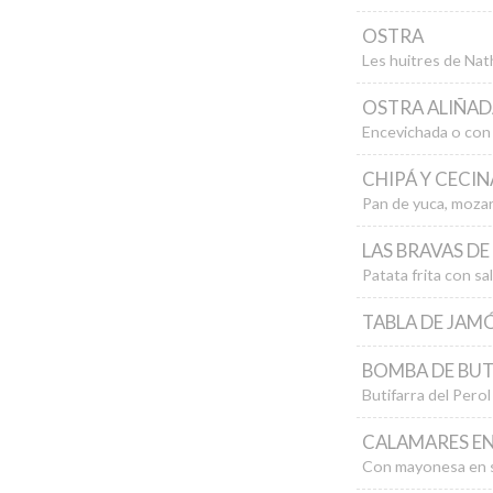
OSTRA
Les huitres de Nath
OSTRA ALIÑAD
Encevichada o con
CHIPÁ Y CECIN
Pan de yuca, mozar
LAS BRAVAS DE
Patata frita con sa
TABLA DE JAM
BOMBA DE BUT
Butifarra del Pero
CALAMARES E
Con mayonesa en s