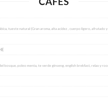
CAFES
ca, tueste natural (Gran aroma, alta acidez , cuerpo ligero, afrutado y 
HE
del bosque, poleo menta, te verde ginseng, english brekfast, relax y ro