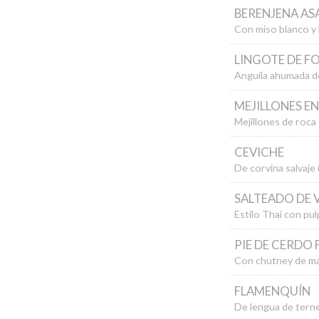
BERENJENA AS
Con miso blanco y
LINGOTE DE FO
Anguila ahumada de
MEJILLONES E
Mejillones de roca
CEVICHE
De corvina salvaje 
SALTEADO DE 
Estilo Thai con pu
PIE DE CERDO 
Con chutney de ma
FLAMENQUÍN
De lengua de tern