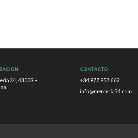
ZACIÓN
CONTACTO
eria 34, 43003 –
+34 977 857 662
ona
info@merceria34.com