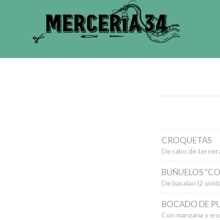
CROQUETAS
De rabo de ternera
BUÑUELOS "C
De bacalao (2 unid
BOCADO DE PU
Con manzana y encu