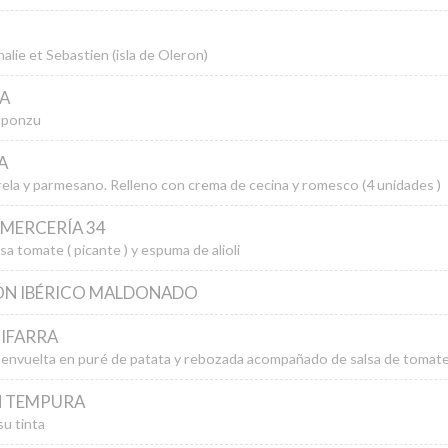
alie et Sebastien (isla de Oleron)
A
 ponzu
A
ela y parmesano. Relleno con crema de cecina y romesco (4 unidades )
 MERCERÍA 34
lsa tomate ( picante ) y espuma de alioli
ÓN IBÉRICO MALDONADO
IFARRA
l envuelta en puré de patata y rebozada acompañado de salsa de tomate
N TEMPURA
u tinta