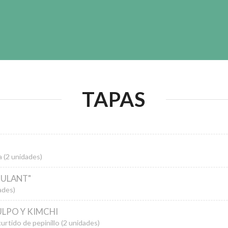
TAPAS
 (2 unidades)
OULANT"
ades)
LPO Y KIMCHI
rtido de pepinillo (2 unidades)