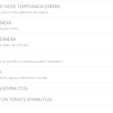
SETAS DE TEMPORADA (20MIN)
ncurtida y alioli de ajo negro.
RNERA
 huevo frito
TERNERA
 chips de chirivía.
 encurtidos y patatas paja( 2 unidades )
A
acón, queso Idiazábal y rúcula.
 (8 MINUTOS)
CON TOMATE (8 MINUTOS)