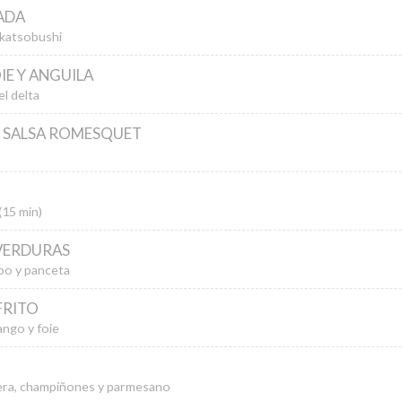
ADA
 katsobushi
IE Y ANGUILA
l delta
N SALSA ROMESQUET
(15 min)
VERDURAS
lpo y panceta
FRITO
ngo y foie
era, champiñones y parmesano