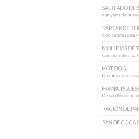
SALTEADO DE 
con yema de huevo e
TARTAR DE TE
Con patatas paja y
MOLLEJAS DE 
Con puré de limón y
HOT DOG
De rabo de ternera,
HAMBURGUES
De carrillera con b
RACIÓN DE PAN
PAN DE COCA 